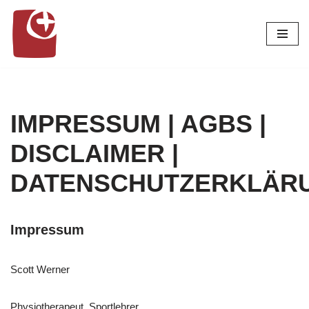
Zum
Inhalt
springen
IMPRESSUM | AGBS |
DISCLAIMER |
DATENSCHUTZERKLÄR
Impressum
Scott Werner
Physiotherapeut, Sportlehrer